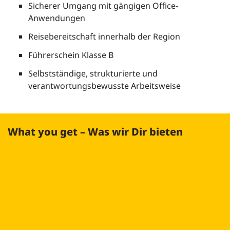
Sicherer Umgang mit gängigen Office-
Anwendungen
Reisebereitschaft innerhalb der Region
Führerschein Klasse B
Selbstständige, strukturierte und
verantwortungsbewusste Arbeitsweise
What you get – Was wir Dir bieten
Arbeitsumfeld: Flache Hierarchie mit offener
Kommunikationskultur und moderner
Arbeitsplatz mit engagierten und netten Kollegen.
Eine intensive Einarbeitung sowie Schulungen zu
Technik und Sicherheit
Sicherheit: Sicherer Arbeitsplatz mit Perspektive