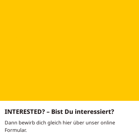
in einem wachstumsorientierten Unternehmen.
Zeit für Erholung: Du bekommst 30 Tage Urlaub
pro Jahr
Zusatzleistungen: Bike-Leasing, Vorteilsportal für
Markenprodukte und weitere Benefits.
Interessante Herausforderung und eine
spannende, eigenverantwortliche und vielseitige
Führungsaufgabe
INTERESTED? – Bist Du interessiert?
Dann bewirb dich gleich hier über unser online
Formular.