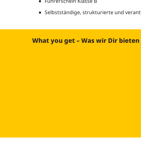
Führerschein Klasse B
Selbstständige, strukturierte und vera
What you get – Was wir Dir bieten
Arbeitsumfeld: Flache Hierarchie mit of
und moderner Arbeitsplatz mit engagier
Sicherheit: Sicherer Arbeitsplatz mit Per
wachstumsorientierten Unternehmen.
Zusatzleistungen: Bike-Leasing, Vorteil
und weitere Benefits.