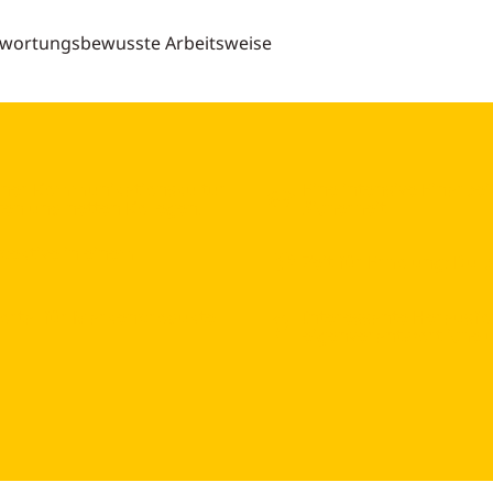
ntwortungsbewusste Arbeitsweise
fener Kommunikationskultur
Eine intensive Einarb
ten und netten Kollegen.
Sicherheit
spektive in einem
Zeit für Erholung: Du
sportal für Markenprodukte
Interessante Herausf
eigenverantwortliche 